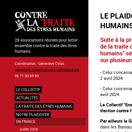
Aller
au
LE PLAID
contenu
principal
HUMAINS"
Suite à la 
28 associations réunies pour lutter
de la traite
ensemble contre la traite des êtres
humains.
humains" se 
sur plusieur
Coordination : Geneviève Colas
genevieve.colas@secours-catholique.org
- Celui concerna
06 71 00 69 90
2 avril 2024.
- Celui concern
LE COLLECTIF
avril 2024.
Navigation
ACTUALITÉS
principale
Le Collectif "En
LA TRAITE DES ÊTRES HUMAINS
d'action contre l
NOTRE PLAIDOYER
Par ailleurs le 
EN FRANCE
dans les Bureaux
Juillet 2026