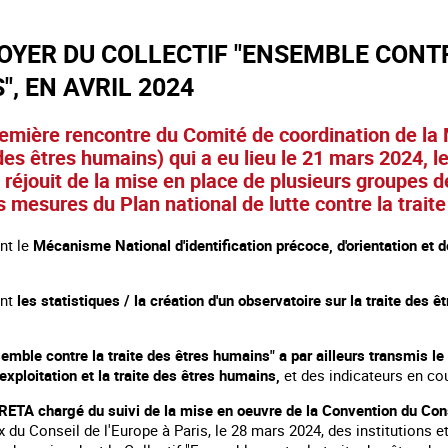
OYER DU COLLECTIF "ENSEMBLE CONTR
, EN AVRIL 2024
première rencontre du Comité de coordination de la
 des êtres humains) qui a eu lieu le 21 mars 2024, le
réjouit de la mise en place de plusieurs groupes d
s mesures du Plan national de lutte contre la trait
nt le
Mécanisme National d'identification précoce, d'orientation et 
ant
les statistiques / la création d'un observatoire sur la traite des 
semble contre la traite des êtres humains" a par ailleurs transmis l
'exploitation et la traite des êtres humains,
et des indicateurs en cou
GRETA chargé du suivi de la mise en oeuvre de la Convention du Cons
 du Conseil de l'Europe à Paris, le 28 mars 2024, des institutions e