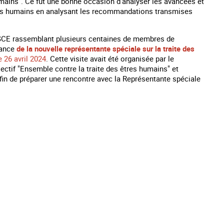
humains". Ce fut une bonne occasion d'analyser les avancées et
 êtres humains en analysant les recommandations transmises
.
l'OSCE rassemblant plusieurs centaines de membres de
rance
de la nouvelle représentante spéciale sur la traite des
le 26 avril 2024
. Cette visite avait été organisée par le
ectif "Ensemble contre la traite des êtres humains" et
afin de préparer une rencontre avec la Représentante spéciale