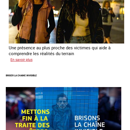
prostitution
Une présence au plus proche des victimes qui aide à
comprendre les réalités du terrain
sur
En savoir plus
Les
rôles
BRISER LA CHAINE INVISIBLE
fondamentaux
de
l’aller-
vers
dans
le
combat
contre
la
traite