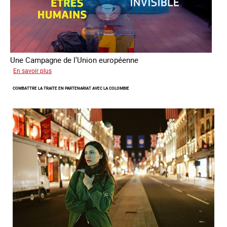
Une Campagne de l'Union européenne
sur
En savoir plus
Briser
COMBATTRE LA TRAITE EN PARTENARIAT AVEC LA COLOMBIE
la
chaine
invisible