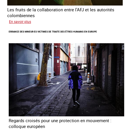
Les fruits de la collaboration entre l'AFJ et les autorités
colombiennes
sur
En savoir plus
Combattre
ERRANCE DES MINEUR·ES VICTIMES DE TRAITE DES ÊTRES HUMAINS EN EUROPE
la
traite
en
partenariat
avec
la
Colombie
Regards croisés pour une protection en mouvement :
colloque européen