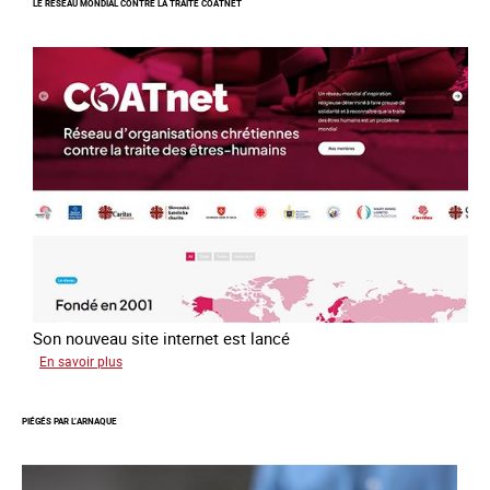
LE RÉSEAU MONDIAL CONTRE LA TRAITE COATNET
ans
après
la
loi
du
13
avril
2016
Son nouveau site internet est lancé
sur
En savoir plus
Le
réseau
PIÉGÉS PAR L’ARNAQUE
mondial
contre
la