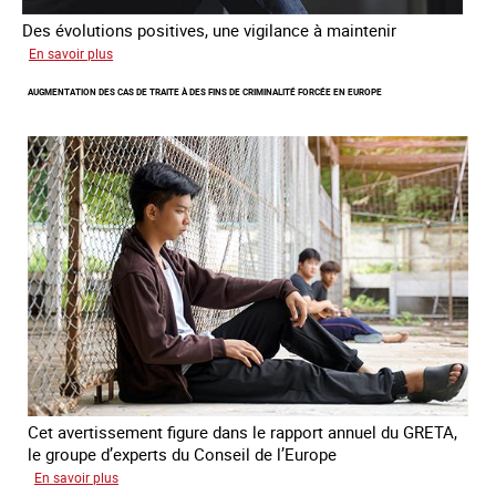
Des évolutions positives, une vigilance à maintenir
sur
En savoir plus
Les
AUGMENTATION DES CAS DE TRAITE À DES FINS DE CRIMINALITÉ FORCÉE EN EUROPE
nouveaux
défis
du
combat
contre
l’esclavage
domestique
en
France
Cet avertissement figure dans le rapport annuel du GRETA,
le groupe d’experts du Conseil de l’Europe
sur
En savoir plus