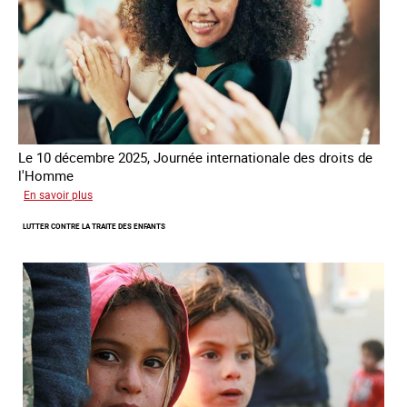
Le 10 décembre 2025, Journée internationale des droits de
l'Homme
sur
En savoir plus
Remise
LUTTER CONTRE LA TRAITE DES ENFANTS
du
Prix
des
droits
de
l’Homme
de
la
République
française