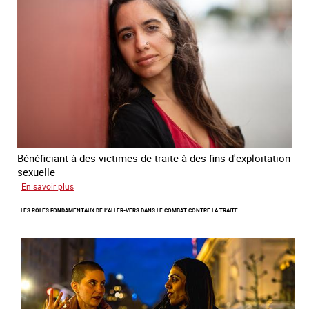
lutte
contre
la
traite
des
êtres
humains
2024
-
2027
Bénéficiant à des victimes de traite à des fins d'exploitation
sexuelle
sur
En savoir plus
Enquête
LES RÔLES FONDAMENTAUX DE L’ALLER-VERS DANS LE COMBAT CONTRE LA TRAITE
sur
les
parcours
de
sortie
de
la