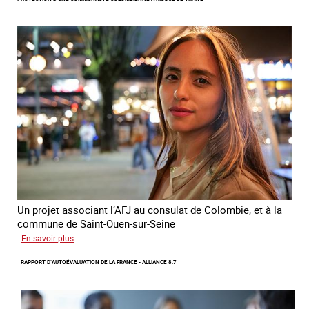
module
de
formation
en
ligne
sur
la
traite
et
le
conflit
en
Ukraine
Un projet associant l’AFJ au consulat de Colombie, et à la
commune de Saint-Ouen-sur-Seine
sur
En savoir plus
Protection
RAPPORT D’AUTOÉVALUATION DE LA FRANCE - ALLIANCE 8.7
d’une
communauté
colombienne
à