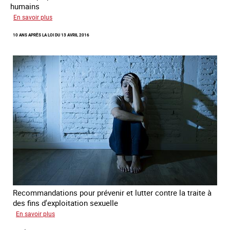
humains
sur
En savoir plus
Recréer
10 ANS APRÈS LA LOI DU 13 AVRIL 2016
du
lien
avec
des
jeunes
en
errance
Recommandations pour prévenir et lutter contre la traite à
des fins d'exploitation sexuelle
sur
En savoir plus
10