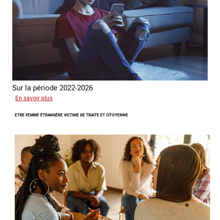
Sur la période 2022-2026
sur
En savoir plus
Le
ETRE FEMME ÉTRANGÈRE VICTIME DE TRAITE ET CITOYENNE
GRETA
publie
son
quatrième
rapport
sur
la
France