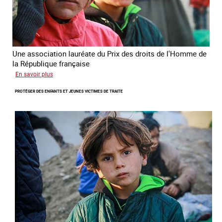
2025
Une association lauréate du Prix des droits de l'Homme de
la République française
sur
En savoir plus
Lutter
PROTÉGER DES ENFANTS ET JEUNES VICTIMES DE TRAITE
contre
la
traite
des
enfants