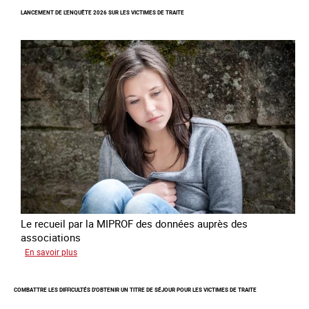
Augmentation
LANCEMENT DE L'ENQUÊTE 2026 SUR LES VICTIMES DE TRAITE
des
cas
de
traite
à
des
fins
de
criminalité
forcée
en
Europe
Le recueil par la MIPROF des données auprès des
associations
sur
En savoir plus
Lancement
de
COMBATTRE LES DIFFICULTÉS D'OBTENIR UN TITRE DE SÉJOUR POUR LES VICTIMES DE TRAITE
l'enquête
2026