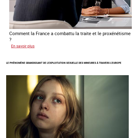
Comment la France a combattu la traite et le proxénétisme
?
sur
En savoir plus
Le
regard
LE PHÉNOMÈNE GRANDISSANT DE L’EXPLOITATION SEXUELLE DES MINEURES À TRAVERS L’EUROPE
de
l'OCRTEH
sur
l'exploitation
sexuelle
en
France
en
2025