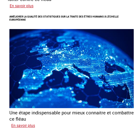
sur
En savoir plus
Responsabiliser
AMÉLIORER LA QUALITÉ DES STATISTIQUES SUR LA TRAITE DES ÊTRES HUMAINS À L’ÉCHELLE
les
EUROPÉENNE
clients
de
la
traite
à
des
fins
d’exploitation
sexuelle
Une étape indispensable pour mieux connaitre et combattre
ce fléau
sur
En savoir plus
Améliorer
la