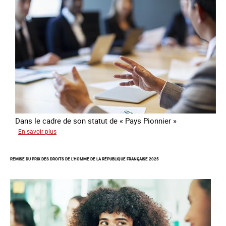
risque
de
traite
Dans le cadre de son statut de « Pays Pionnier »
sur
En savoir plus
Rapport
d’autoévaluation
REMISE DU PRIX DES DROITS DE L’HOMME DE LA RÉPUBLIQUE FRANÇAISE 2025
de
la
France
-
Alliance
8.7