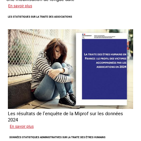
sur
En savoir plus
L'investissement
LES STATISTIQUES SUR LA TRAITE DES ASSOCIATIONS
de
l’Ofpra
dans
la
lutte
contre
la
traite
Les résultats de l'enquête de la Miprof sur les données
2024
sur
En savoir plus
Les
DONNÉES STATISTIQUES ADMINISTRATIVES SUR LA TRAITE DES ÊTRES HUMAINS
statistiques