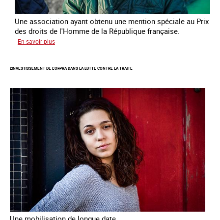
Une association ayant obtenu une mention spéciale au Prix
des droits de l'Homme de la République française.
sur
En savoir plus
Protéger
des
L'INVESTISSEMENT DE L’OFPRA DANS LA LUTTE CONTRE LA TRAITE
enfants
et
jeunes
victimes
de
traite
Une mobilisation de longue date