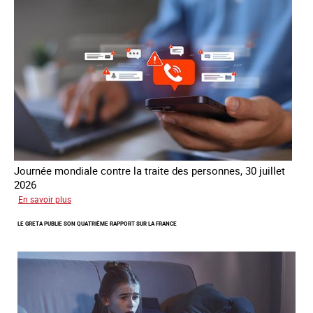
traite
COATNET
Journée mondiale contre la traite des personnes, 30 juillet
2026
sur
En savoir plus
Piégés
LE GRETA PUBLIE SON QUATRIÈME RAPPORT SUR LA FRANCE
par
l’arnaque