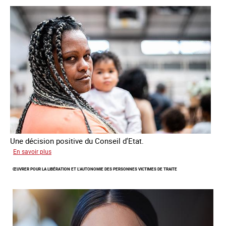
sur
les
victimes
de
traite
Une décision positive du Conseil d'Etat.
sur
En savoir plus
Combattre
ŒUVRER POUR LA LIBÉRATION ET L’AUTONOMIE DES PERSONNES VICTIMES DE TRAITE
les
difficultés
d'obtenir
un
titre
de