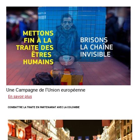
de
l’aller-
vers
dans
le
combat
contre
la
traite
Une Campagne de l'Union européenne
sur
En savoir plus
Briser
COMBATTRE LA TRAITE EN PARTENARIAT AVEC LA COLOMBIE
la
chaine
invisible