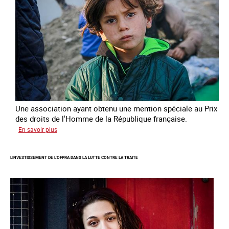
Une association ayant obtenu une mention spéciale au Prix
des droits de l'Homme de la République française.
sur
En savoir plus
Protéger
des
L'INVESTISSEMENT DE L’OFPRA DANS LA LUTTE CONTRE LA TRAITE
enfants
et
jeunes
victimes
de
traite