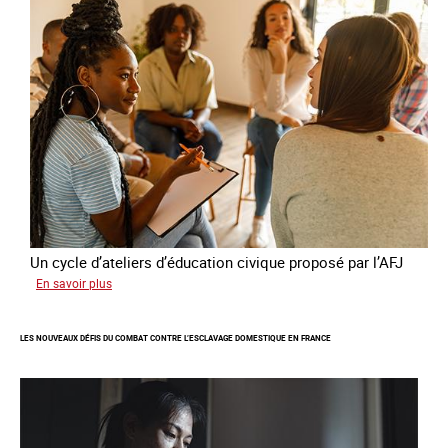
quatrième
rapport
sur
la
France
Un cycle d’ateliers d’éducation civique proposé par l’AFJ
sur
En savoir plus
Etre
femme
LES NOUVEAUX DÉFIS DU COMBAT CONTRE L’ESCLAVAGE DOMESTIQUE EN FRANCE
étrangère
victime
de
traite
et
citoyenne