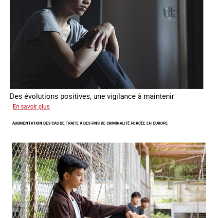
Des évolutions positives, une vigilance à maintenir
sur
En savoir plus
Les
AUGMENTATION DES CAS DE TRAITE À DES FINS DE CRIMINALITÉ FORCÉE EN EUROPE
nouveaux
défis
du
combat
contre
l’esclavage
domestique
en
France