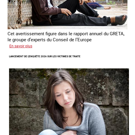
Cet avertissement figure dans le rapport annuel du GRETA,
le groupe d’experts du Conseil de l’Europe
sur
En savoir plus
Augmentation
LANCEMENT DE L'ENQUÊTE 2026 SUR LES VICTIMES DE TRAITE
des
cas
de
traite
à
des
fins
de
criminalité
forcée
en
Europe