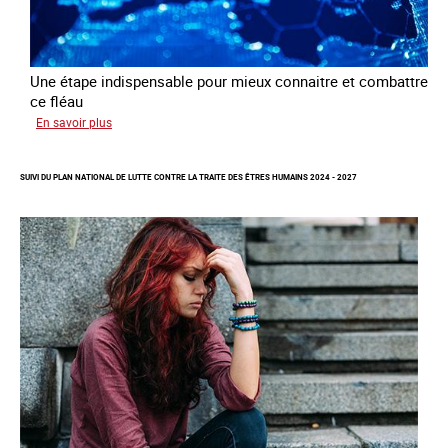
Une étape indispensable pour mieux connaitre et combattre
ce fléau
sur
En savoir plus
Améliorer
la
SUIVI DU PLAN NATIONAL DE LUTTE CONTRE LA TRAITE DES ÊTRES HUMAINS 2024 - 2027
qualité
des
statistiques
sur
la
traite
des
êtres
humains
à
l’échelle
européenne