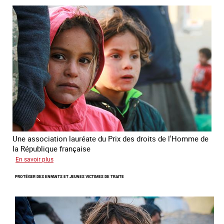
des
droits
de
l’Homme
de
la
République
française
2025
Une association lauréate du Prix des droits de l'Homme de
la République française
sur
En savoir plus
Lutter
PROTÉGER DES ENFANTS ET JEUNES VICTIMES DE TRAITE
contre
la
traite
des
enfants