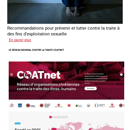
Recommandations pour prévenir et lutter contre la traite à
des fins d'exploitation sexuelle
sur
En savoir plus
10
LE RÉSEAU MONDIAL CONTRE LA TRAITE COATNET
ans
après
la
loi
du
13
avril
2016