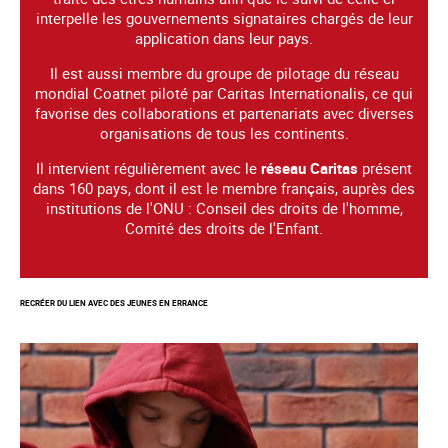
interpelle les gouvernements signataires chargés de leur
application dans leur pays.
Il est aussi membre du groupe de pilotage du réseau
mondial Coatnet piloté par Caritas Internationalis, ce qui
favorise des collaborations et partenariats avec diverses
organisations de tous les continents.
Il intervient régulièrement avec le
réseau Caritas
présent
dans 160 pays, dont il est le membre français, auprès des
institutions de l'ONU : Conseil des droits de l'homme,
Comité des droits de l'Enfant.
RECRÉER DU LIEN AVEC DES JEUNES EN ERRANCE