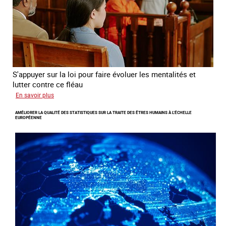
travers
l’Europe
S'appuyer sur la loi pour faire évoluer les mentalités et
lutter contre ce fléau
sur
En savoir plus
Responsabiliser
AMÉLIORER LA QUALITÉ DES STATISTIQUES SUR LA TRAITE DES ÊTRES HUMAINS À L’ÉCHELLE
les
EUROPÉENNE
clients
de
la
traite
à
des
fins
d’exploitation
sexuelle