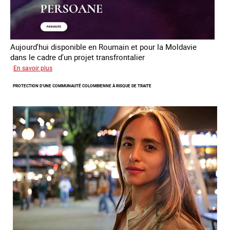
Aujourd'hui disponible en Roumain et pour la Moldavie
dans le cadre d'un projet transfrontalier
sur
En savoir plus
Le
PROTECTION D’UNE COMMUNAUTÉ COLOMBIENNE À RISQUE DE TRAITE
module
de
formation
en
ligne
sur
la
traite
et
le
conflit
en
Ukraine