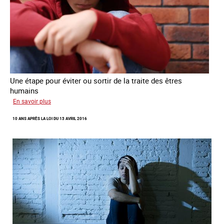
Une étape pour éviter ou sortir de la traite des êtres
humains
sur
En savoir plus
Recréer
10 ANS APRÈS LA LOI DU 13 AVRIL 2016
du
lien
avec
des
jeunes
en
errance