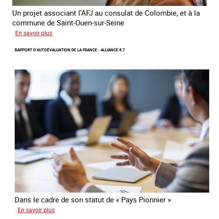
Un projet associant l’AFJ au consulat de Colombie, et à la
commune de Saint-Ouen-sur-Seine
sur
En savoir plus
Protection
RAPPORT D’AUTOÉVALUATION DE LA FRANCE - ALLIANCE 8.7
d’une
communauté
colombienne
à
risque
de
traite
Dans le cadre de son statut de « Pays Pionnier »
sur
En savoir plus