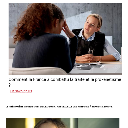
libération
et
l’autonomie
des
personnes
victimes
de
traite
Comment la France a combattu la traite et le proxénétisme
?
sur
En savoir plus
Le
regard
LE PHÉNOMÈNE GRANDISSANT DE L’EXPLOITATION SEXUELLE DES MINEURES À TRAVERS L’EUROPE
de
l'OCRTEH
sur
l'exploitation