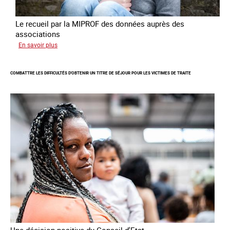
Le recueil par la MIPROF des données auprès des
associations
sur
En savoir plus
Lancement
de
COMBATTRE LES DIFFICULTÉS D'OBTENIR UN TITRE DE SÉJOUR POUR LES VICTIMES DE TRAITE
l'enquête
2026
sur
les
victimes
de
traite