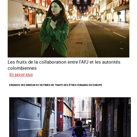
Les fruits de la collaboration entre l'AFJ et les autorités
colombiennes
sur
En savoir plus
Combattre
ERRANCE DES MINEUR·ES VICTIMES DE TRAITE DES ÊTRES HUMAINS EN EUROPE
la
traite
en
partenariat
avec
la
Colombie