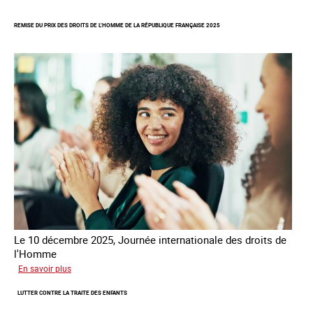
Rapport
d’autoévaluation
REMISE DU PRIX DES DROITS DE L’HOMME DE LA RÉPUBLIQUE FRANÇAISE 2025
de
la
France
-
Alliance
8.7
Le 10 décembre 2025, Journée internationale des droits de
l'Homme
sur
En savoir plus
Remise
LUTTER CONTRE LA TRAITE DES ENFANTS
du
Prix