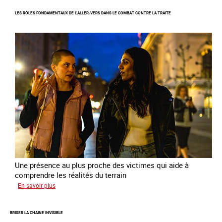
Enquête
LES RÔLES FONDAMENTAUX DE L’ALLER-VERS DANS LE COMBAT CONTRE LA TRAITE
sur
les
parcours
de
sortie
de
la
prostitution
Une présence au plus proche des victimes qui aide à
comprendre les réalités du terrain
sur
En savoir plus
Les
rôles
BRISER LA CHAINE INVISIBLE
fondamentaux