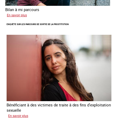
Bilan à mi parcours
sur
En savoir plus
Suivi
ENQUÊTE SUR LES PARCOURS DE SORTIE DE LA PROSTITUTION
du
Plan
national
de
lutte
contre
la
traite
des
êtres
humains
2024
-
2027
Bénéficiant à des victimes de traite à des fins d'exploitation
sexuelle
sur
En savoir plus