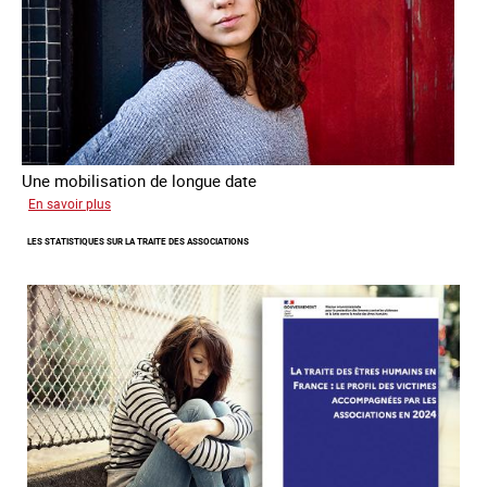
Une mobilisation de longue date
sur
En savoir plus
L'investissement
LES STATISTIQUES SUR LA TRAITE DES ASSOCIATIONS
de
l’Ofpra
dans
la
lutte
contre
la
traite