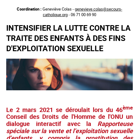
Aller
Coordination :
Geneviève Colas -
genevieve.colas@secours-
au
catholique.org
- 06 71 00 69 90
contenu
principal
INTENSIFIER LA LUTTE CONTRE LA
TRAITE DES ENFANTS À DES FINS
D'EXPLOITATION SEXUELLE
ème
Le 2 mars 2021 se déroulait lors du 46
Conseil des Droits de l'Homme de l'ONU un
dialogue interactif avec la
Rapporteuse
spéciale sur la vente et l’exploitation sexuelle
d’enfants, y compris la prostitution des