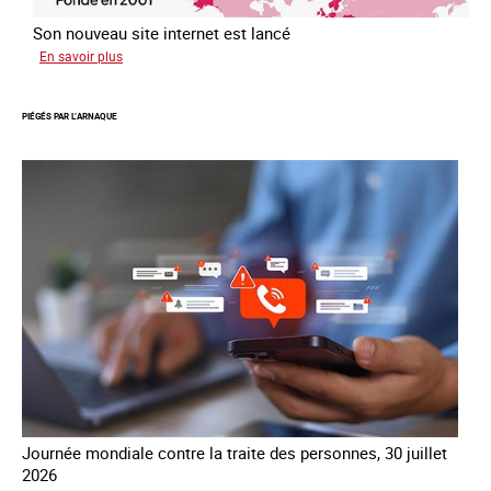
Son nouveau site internet est lancé
sur
En savoir plus
Le
réseau
PIÉGÉS PAR L’ARNAQUE
mondial
contre
la
traite
COATNET
Journée mondiale contre la traite des personnes, 30 juillet
2026