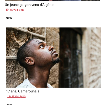
Un jeune garçon venu d’Algérie
sur
En savoir plus
Farid
ABDOU
17 ans, Camerounais
sur
En savoir plus
Abdou
VERA