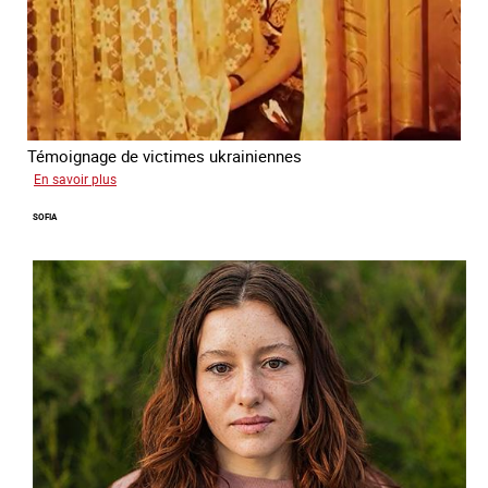
Témoignage de victimes ukrainiennes
sur
En savoir plus
Ukraine
SOFIA
terre
forcée