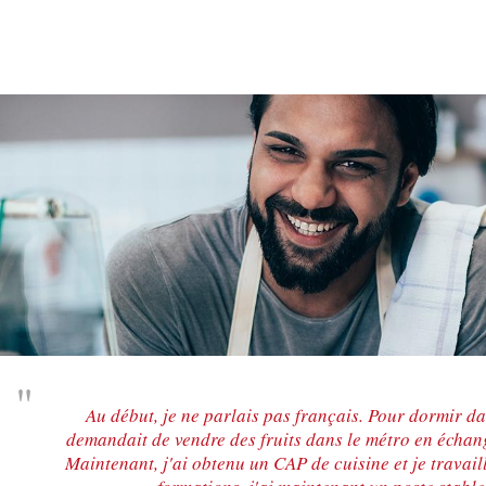
Au début, je ne parlais pas français. Pour dormir 
demandait de vendre des fruits dans le métro en échan
Maintenant, j'ai obtenu un CAP de cuisine et je travai