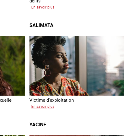
délits
sur
En savoir plus
Avram
SALIMATA
xuelle
Victime d'exploitation
sur
En savoir plus
Salimata
YACINE