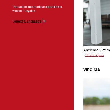
Traduction automatique à partir de la
version française
Select Language
▼
Ancienne victime
sur
En savoir plus
Aga
VIRGINIA