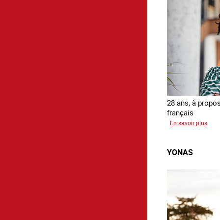
28 ans, à propos
français
sur
En savoir plus
Geor
YONAS