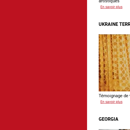
artistiques
sur
En savoir plus
Paul
UKRAINE TER
Témoignage de v
sur
En savoir plus
Ukra
terre
GEORGIA
forc