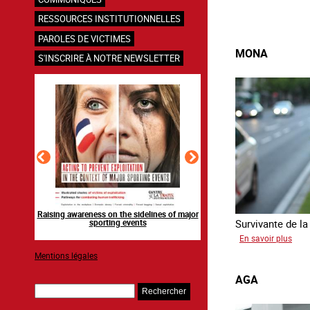
RESSOURCES INSTITUTIONNELLES
PAROLES DE VICTIMES
MONA
S'INSCRIRE À NOTRE NEWSLETTER
en ligne
Raising awareness on the sidelines of major
Agir contre l’exploitation
Survivante de la 
ns
sporting events
grands événements s
sur
En savoir plus
Mon
Mentions légales
AGA
Rechercher