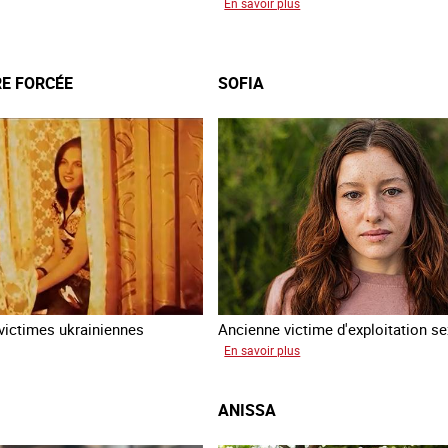
sur
En savoir plus
Jean
a
RE FORCÉE
SOFIA
ictimes ukrainiennes
Ancienne victime d'exploitation se
sur
En savoir plus
ine
Sofia
ANISSA
ée