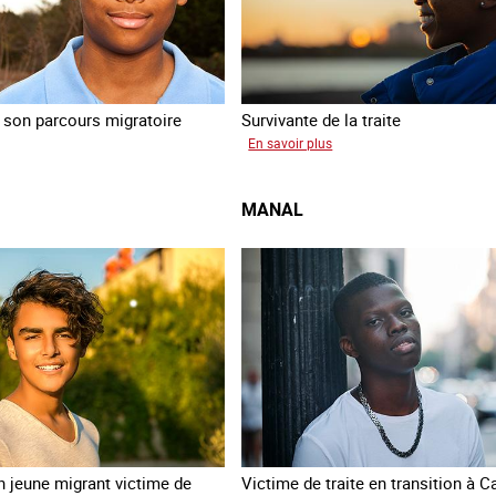
son parcours migratoire
Survivante de la traite
sur
En savoir plus
as
Khady
MANAL
 jeune migrant victime de
Victime de traite en transition à C