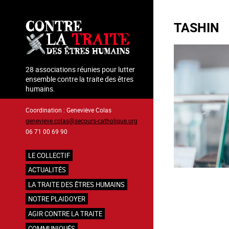
Aller
au
TASHIN
contenu
principal
28 associations réunies pour lutter
ensemble contre la traite des êtres
humains.
Coordination : Geneviève Colas
genevieve.colas@secours-catholique.org
06 71 00 69 90
LE COLLECTIF
Navigation
ACTUALITÉS
principale
LA TRAITE DES ÊTRES HUMAINS
NOTRE PLAIDOYER
AGIR CONTRE LA TRAITE
COMMUNIQUÉS