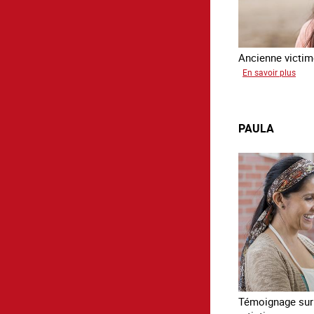
Ancienne victime
sur
En savoir plus
Virg
PAULA
Témoignage sur l