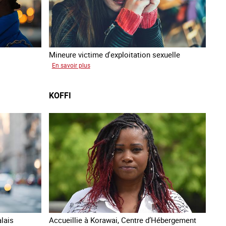
Mineure victime d'exploitation sexuelle
sur
En savoir plus
Tina
KOFFI
alais
Accueillie à Korawai, Centre d’Hébergement