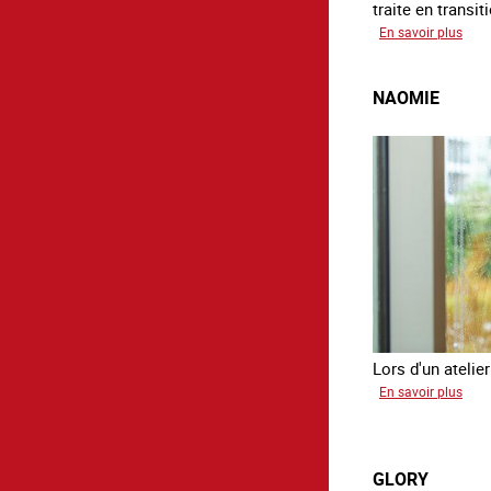
traite en transit
sur
En savoir plus
Elias
NAOMIE
Lors d'un atelier
sur
En savoir plus
Nao
GLORY