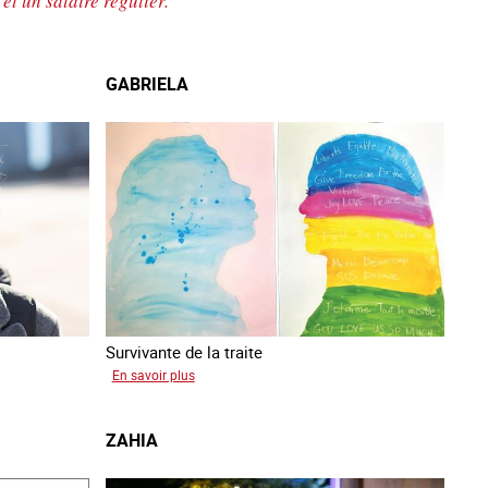
et un salaire régulier.
GABRIELA
es mineurs en France
#Devenir : l'accompagnement des mineurs
Les nouveaux
Survivante de la traite
victime de traite
sur
En savoir plus
Gabriela
ZAHIA