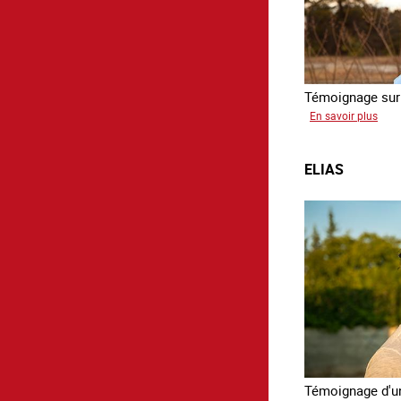
Témoignage sur 
sur
En savoir plus
Yon
ELIAS
Témoignage d'un