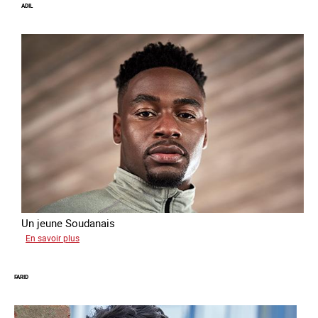
ADIL
Un jeune Soudanais
sur
En savoir plus
Adil
FARID