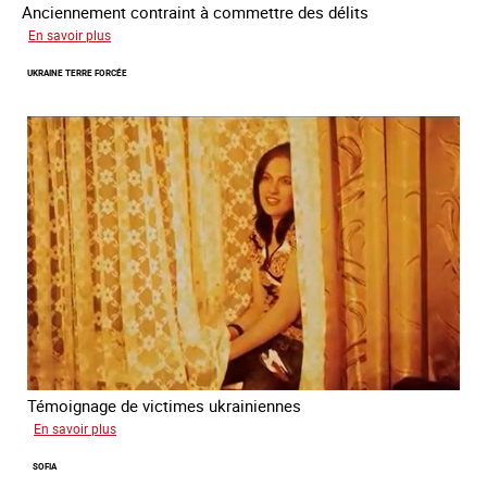
Anciennement contraint à commettre des délits
sur
En savoir plus
Avram
UKRAINE TERRE FORCÉE
Témoignage de victimes ukrainiennes
sur
En savoir plus
Ukraine
SOFIA
terre