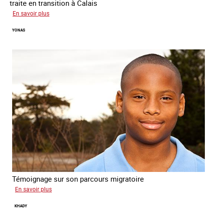
traite en transition à Calais
sur
En savoir plus
Yacine
YONAS
Témoignage sur son parcours migratoire
sur
En savoir plus
Yonas
KHADY