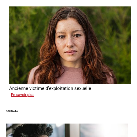
forcée
Ancienne victime d'exploitation sexuelle
sur
En savoir plus
Sofia
SALIMATA