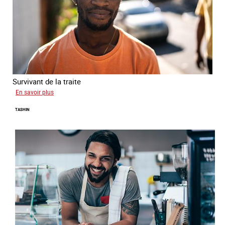
Survivant de la traite
sur
En savoir plus
Jean
TASHIN