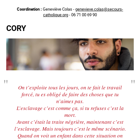
Aller
Coordination :
Geneviève Colas -
genevieve.colas@secours-
au
catholique.org
- 06 71 00 69 90
contenu
principal
CORY
On t’exploite tous les jours, on te fait le travail
forcé, tu es obligé de faire des choses que tu
n’aimes pas.
L’esclavage c’est comme ça, si tu refuses c’est la
mort.
Avant c’était la traite négrière, maintenant c’est
l’esclavage. Mais toujours c’est le même scénario.
Quand on voit un enfant dans cette situation on