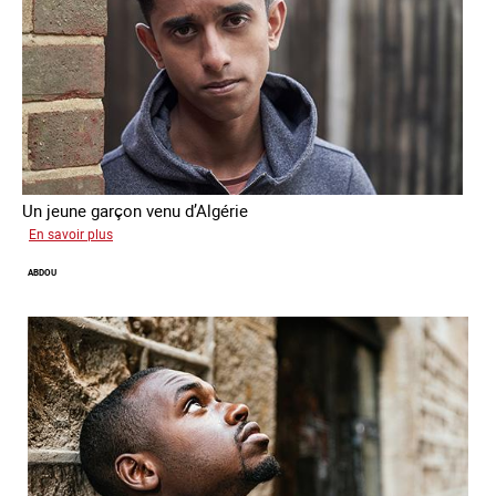
Un jeune garçon venu d’Algérie
sur
En savoir plus
Farid
ABDOU