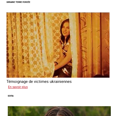
UKRAINE TERRE FORCÉE
Témoignage de victimes ukrainiennes
sur
En savoir plus
Ukraine
SOFIA
terre
forcée