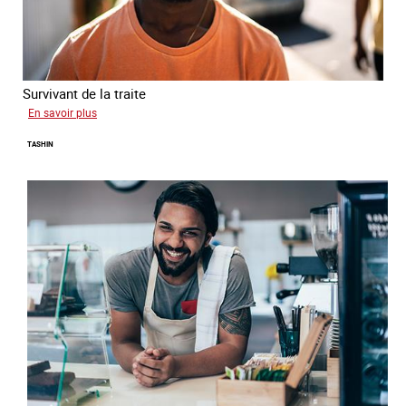
Survivant de la traite
sur
En savoir plus
Jean
TASHIN