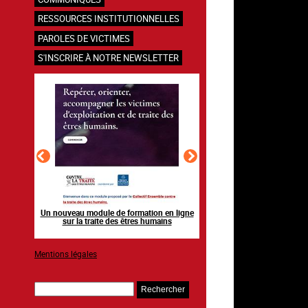
RESSOURCES INSTITUTIONNELLES
PAROLES DE VICTIMES
S'INSCRIRE À NOTRE NEWSLETTER
en ligne
Raising awareness on the sidelines of major
Agir contre l’exploitation
ns
sporting events
grands événements s
Mentions légales
Rechercher