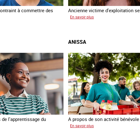
ontraint à commettre des
Ancienne victime d'exploitation se
sur
En savoir plus
Sofia
am
ANISSA
 de l'apprentissage du
A propos de son activité bénévole
sur
En savoir plus
Anissa
gia