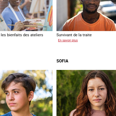
es bienfaits des ateliers
Survivant de la traite
sur
En savoir plus
Jean
a
SOFIA