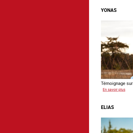
YONAS
Témoignage sur 
sur
En savoir plus
Yon
ELIAS