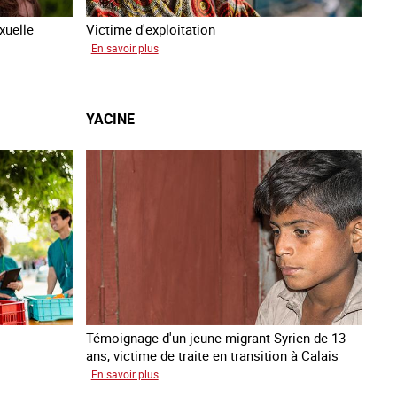
xuelle
Victime d'exploitation
sur
En savoir plus
Salimata
YACINE
Témoignage d'un jeune migrant Syrien de 13
ans, victime de traite en transition à Calais
sur
En savoir plus
Yacine