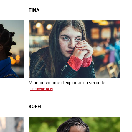
TINA
Mineure victime d'exploitation sexuelle
sur
En savoir plus
Tina
KOFFI