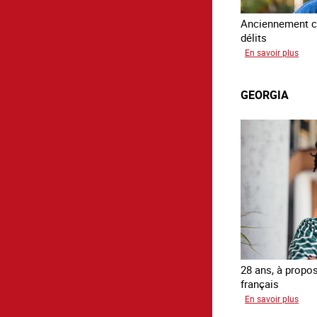
Anciennement c
délits
sur
En savoir plus
Avr
GEORGIA
28 ans, à propos
français
sur
En savoir plus
Geor