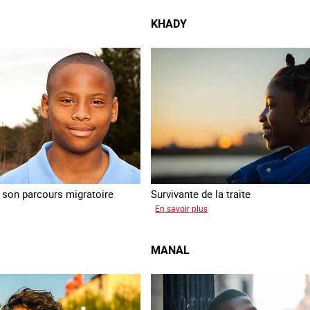
KHADY
son parcours migratoire
Survivante de la traite
sur
En savoir plus
as
Khady
MANAL