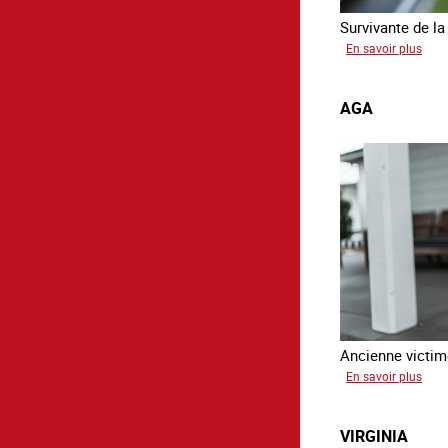
Survivante de la 
sur
En savoir plus
Mon
AGA
Ancienne victime
sur
En savoir plus
Aga
VIRGINIA