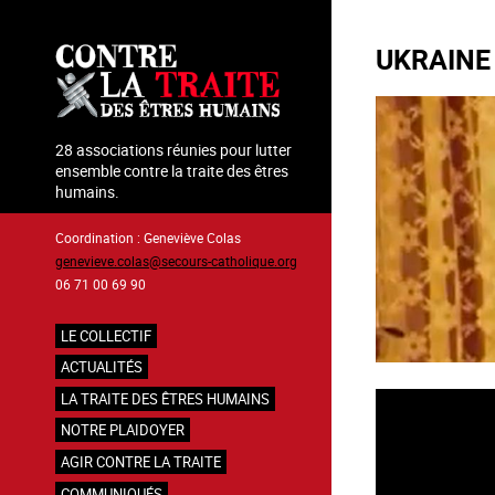
Aller
au
UKRAINE
contenu
principal
28 associations réunies pour lutter
ensemble contre la traite des êtres
humains.
Coordination : Geneviève Colas
genevieve.colas@secours-catholique.org
06 71 00 69 90
LE COLLECTIF
Navigation
ACTUALITÉS
principale
LA TRAITE DES ÊTRES HUMAINS
NOTRE PLAIDOYER
AGIR CONTRE LA TRAITE
COMMUNIQUÉS