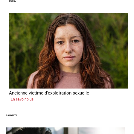
SOFIA
terre
forcée
Ancienne victime d'exploitation sexuelle
sur
En savoir plus
Sofia
SALIMATA