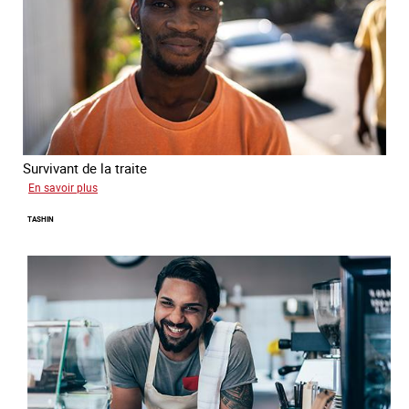
Survivant de la traite
sur
En savoir plus
Jean
TASHIN