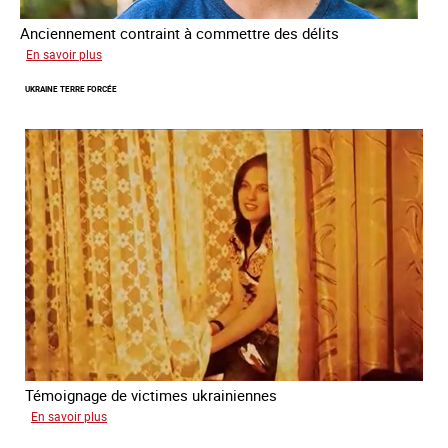
Anciennement contraint à commettre des délits
sur
En savoir plus
Avram
UKRAINE TERRE FORCÉE
Témoignage de victimes ukrainiennes
sur
En savoir plus
Ukraine