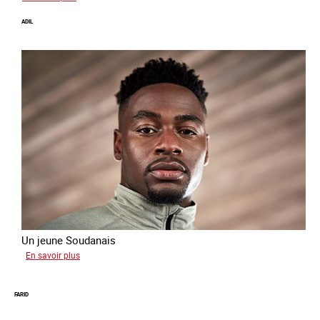
Alya
ADIL
Un jeune Soudanais
sur
En savoir plus
Adil
FARID