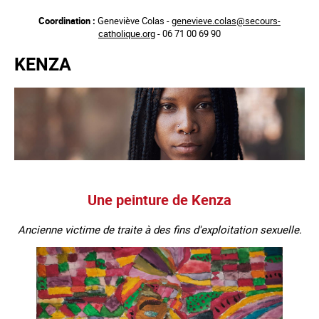
Aller
Coordination :
Geneviève Colas -
genevieve.colas@secours-
au
catholique.org
- 06 71 00 69 90
contenu
principal
KENZA
Une peinture de Kenza
Ancienne victime de traite à des fins d'exploitation sexuelle.