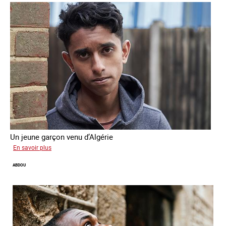
Un jeune garçon venu d’Algérie
sur
En savoir plus
Farid
ABDOU