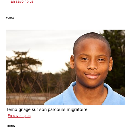
sur
En savoir plus
Yacine
YONAS
Témoignage sur son parcours migratoire
sur
En savoir plus
Yonas
KHADY