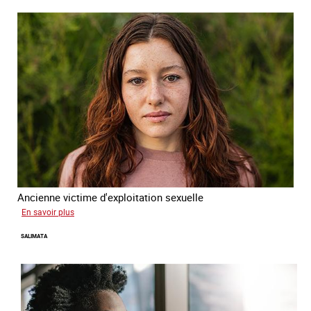
forcée
Ancienne victime d'exploitation sexuelle
sur
En savoir plus
Sofia
SALIMATA