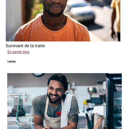
Survivant de la traite
sur
En savoir plus
Jean
TASHIN