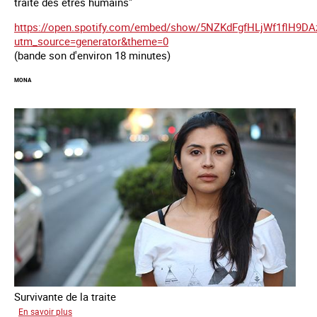
traite des êtres humains"
https://open.spotify.com/embed/show/5NZKdFgfHLjWf1flH9DA
utm_source=generator&theme=0
(bande son d'environ 18 minutes)
MONA
Survivante de la traite
sur
En savoir plus