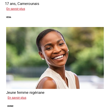
17 ans, Camerounais
sur
En savoir plus
Abdou
VERA
Jeune femme nigériane
sur
En savoir plus
Vera
DIVINE