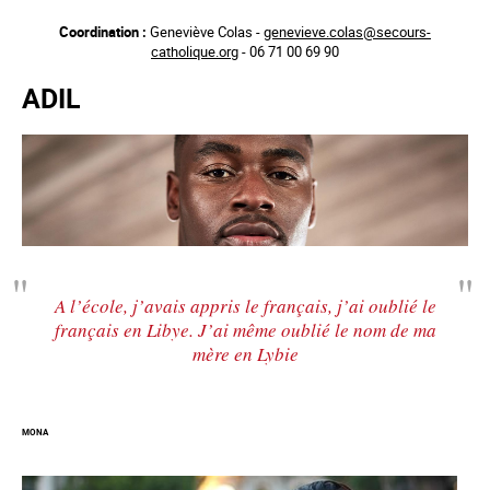
Aller
Coordination :
Geneviève Colas -
genevieve.colas@secours-
au
catholique.org
- 06 71 00 69 90
contenu
principal
ADIL
A l’école, j’avais appris le français, j’ai oublié le
français en Libye. J’ai même oublié le nom de ma
mère en Lybie
MONA