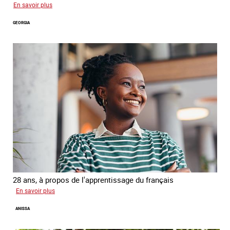
sur
En savoir plus
Salimata
GEORGIA
28 ans, à propos de l'apprentissage du français
sur
En savoir plus
Georgia
ANISSA