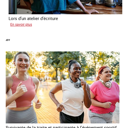
Lors d’un atelier d’écriture
sur
En savoir plus
Malia
JOY
Survivante de la traite et participante à l'événement sportif