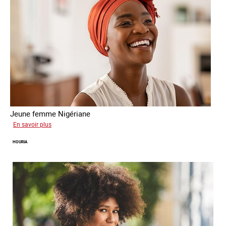
Jeune femme Nigériane
sur
En savoir plus
Eunice
HOURIA