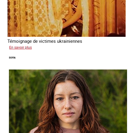
Témoignage de victimes ukrainiennes
sur
En savoir plus
Ukraine
SOFIA
terre
forcée