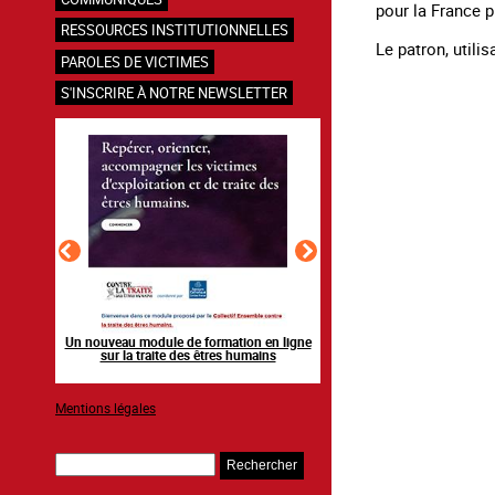
pour la France p
RESSOURCES INSTITUTIONNELLES
Le patron, utili
PAROLES DE VICTIMES
S'INSCRIRE À NOTRE NEWSLETTER
en ligne
Raising awareness on the sidelines of major
Agir contre l’exploitation
ns
sporting events
grands événements s
Mentions légales
Rechercher