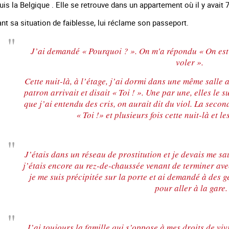
uis la Belgique . Elle se retrouve dans un appartement où il y avait 7
sant sa situation de faiblesse, lui réclame son passeport.
J’ai demandé « Pourquoi ? ». On m'a répondu « On est 
voler ».
Cette nuit-là, à l’étage, j’ai dormi dans une même salle ave
patron arrivait et disait « Toi ! ». Une par une, elles le 
que j’ai entendu des cris, on aurait dit du viol. La secon
« Toi !» et plusieurs fois cette nuit-là et le
J’étais dans un réseau de prostitution et je devais me sa
 en marge des
Information aux personnes exilées.
#Invisibles : Traite d
j’étais encore au rez-de-chaussée venant de terminer avec 
portifs
je me suis précipitée sur la porte et ai demandé à des g
pour aller à la gare.
J’ai toujours la famille qui s’oppose à mes droits de vi