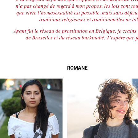
n’a pas changé de regard à mon propos, les lois sont to
que vivre l’homosexualité est possible, mais sans défend
traditions religieuses et traditionnelles ne to
Ayant fui le réseau de prostitution en Belgique, je crains
de Bruxelles et du réseau burkinabè. J’espère que 
ROMANE