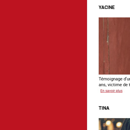
YACINE
Témoignage d'un
ans, victime de t
sur
En savoir plus
Yaci
TINA