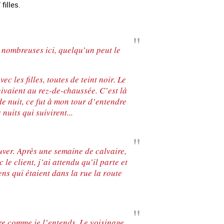
 filles.
nombreuses ici, quelqu’un peut le
c les filles, toutes de teint noir. Le
suivaient au rez-de-chaussée. C’est là
de nuit, ce fut à mon tour d’entendre
s nuits qui suivirent...
uver. Après une semaine de calvaire,
es mineurs en France
#Devenir : l'accompagnement des mineurs
Les nouveaux
le client, j’ai attendu qu’il parte et
victime de traite
ens qui étaient dans la rue la route
vre comme je l’entends. Le voisinage