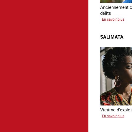
Anciennement c
délits
sur
En savoir plus
Avr
SALIMATA
Victime d'exploi
sur
En savoir plus
Sali