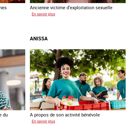
nnes
Ancienne victime d'exploitation sexuelle
sur
En savoir plus
Sofia
ANISSA
e du
A propos de son activité bénévole
sur
En savoir plus
Anissa