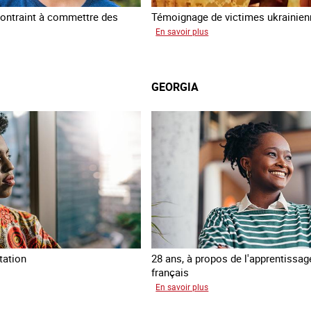
ontraint à commettre des
Témoignage de victimes ukrainie
sur
En savoir plus
Ukraine
am
terre
forcée
GEORGIA
tation
28 ans, à propos de l'apprentissag
français
mata
sur
En savoir plus
Georgia