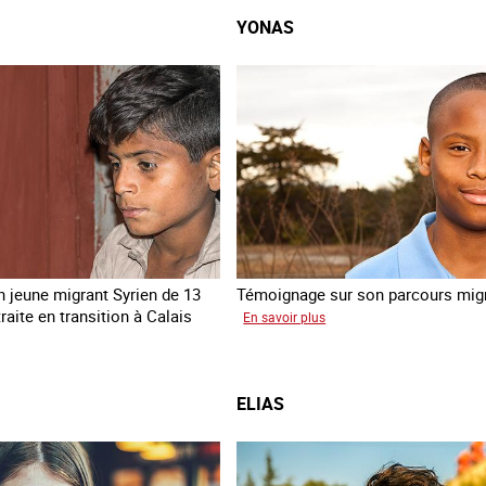
YONAS
 jeune migrant Syrien de 13
Témoignage sur son parcours migr
raite en transition à Calais
sur
En savoir plus
Yonas
ne
ELIAS