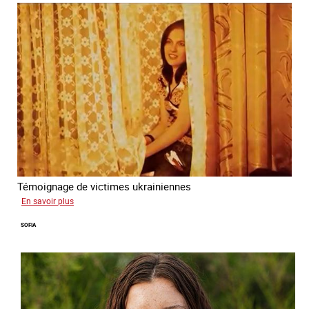
Témoignage de victimes ukrainiennes
sur
En savoir plus
Ukraine
SOFIA
terre
forcée