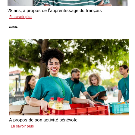
28 ans, à propos de l'apprentissage du français
sur
En savoir plus
Georgia
ANISSA
A propos de son activité bénévole
sur
En savoir plus
Anissa