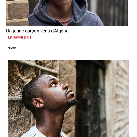
Un jeune garçon venu d’Algérie
sur
En savoir plus
Farid
ABDOU