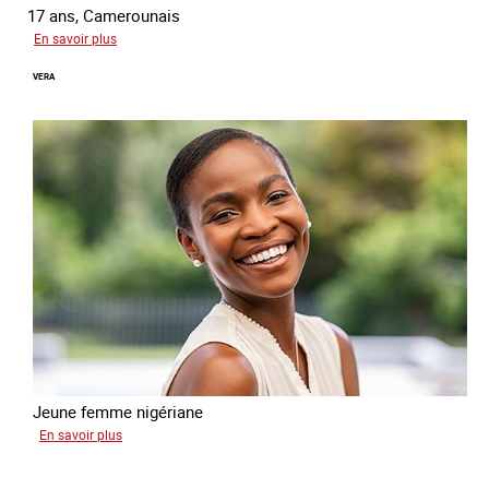
17 ans, Camerounais
sur
En savoir plus
Abdou
VERA
Jeune femme nigériane
sur
En savoir plus
Vera