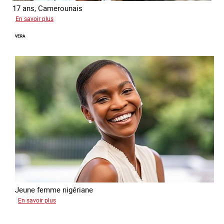
17 ans, Camerounais
sur
En savoir plus
Abdou
VERA
Jeune femme nigériane
sur
En savoir plus
Vera